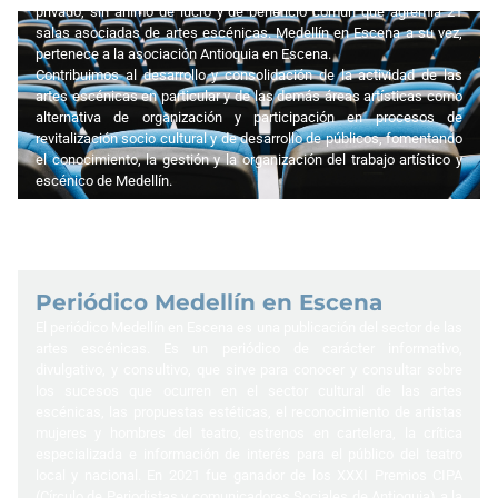
privado, sin ánimo de lucro y de beneficio común que agremia 21
salas asociadas de artes escénicas. Medellín en Escena a su vez,
pertenece a la asociación Antioquia en Escena.
Contribuimos al desarrollo y consolidación de la actividad de las
artes escénicas en particular y de las demás áreas artísticas como
alternativa de organización y participación en procesos de
revitalización socio cultural y de desarrollo de públicos, fomentando
el conocimiento, la gestión y la organización del trabajo artístico y
escénico de Medellín.
Periódico Medellín en Escena
El periódico Medellín en Escena es una publicación del sector de las
artes escénicas. Es un periódico de carácter informativo,
divulgativo, y consultivo, que sirve para conocer y consultar sobre
los sucesos que ocurren en el sector cultural de las artes
escénicas, las propuestas estéticas, el reconocimiento de artistas
mujeres y hombres del teatro, estrenos en cartelera, la crítica
especializada e información de interés para el público del teatro
local y nacional. En 2021 fue ganador de los XXXI Premios CIPA
(Círculo de Periodistas y comunicadores Sociales de Antioquia) a la