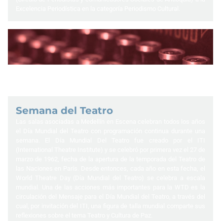
Excelencia Periodística en la categoría Periodismo Cultural.
Semana del Teatro
Las salas asociadas a Medellín en Escena celebran todos los años
el Día Mundial del Teatro con programación continua durante una
semana. El Día Mundial Del Teatro fue creado por el ITI
(International Theatre Institute) y se celebró por primera vez el 27 de
marzo de 1962, fecha de la apertura de la temporada del Teatro de
las Naciones en París. Desde entonces, cada año en esta fecha, el
World Theatre Day (Día Mundial del Teatro) se celebra a escala
mundial. Una de las acciones más importantes para la WTD es la
circulación del Mensaje para el Día Mundial del Teatro, a través del
cual, por invitación del ITI, una figura de talla mundial comparte sus
reflexiones sobre el tema Teatro y Cultura de Paz.