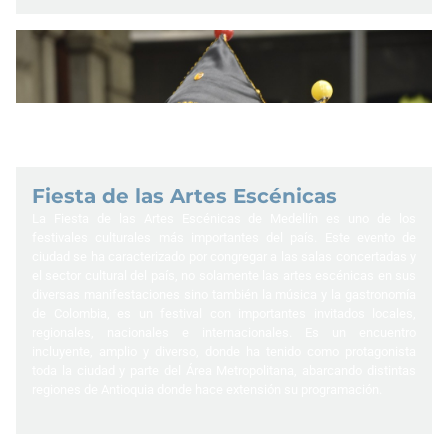
Fiesta de las Artes Escénicas
La Fiesta de las Artes Escénicas de Medellín es uno de los
festivales culturales más importantes del país. Este evento de
ciudad se ha caracterizado por congregar a las salas concertadas y
el sector cultural del país, no solamente las artes escénicas en sus
diversas manifestaciones sino también la música y la gastronomía
de Colombia, es un festival con importantes invitados locales,
regionales, nacionales e internacionales. Es un encuentro
incluyente, amplio y diverso, donde ha tenido como protagonista
toda la ciudad y parte del Área Metropolitana, abarcando distintas
regiones de Antioquia donde hace extensión su programación.